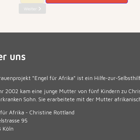
Nächster Beitrag: T-Shirt Engel Blau M
Weiter
er uns
auenprojekt "Engel für Afrika" ist ein Hilfe-zur-Selbsthi
hr 2002 kam eine junge Mutter von fünf Kindern zu Chris
rkranken Sohn. Sie erarbeitete mit der Mutter afrikanis
für Afrika - Christine Rottland
lstrasse 95
 Köln